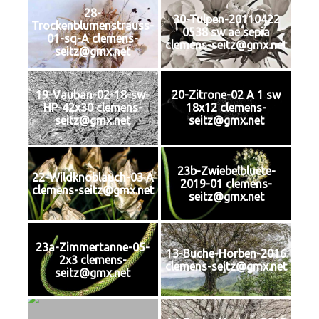
28-
30-Tulpen-20110422
Trockenblumenstrauss-
0538 sw ae sepia
01-sq-A clemens-
clemens-seitz@gmx.net
seitz@gmx.net
19-Vauban-02-18-sw-
20-Zitrone-02 A 1 sw
HP-42x30 clemens-
18x12 clemens-
seitz@gmx.net
seitz@gmx.net
23b-Zwiebelbluete-
22-Wildknoblauch-03 A
2019-01 clemens-
clemens-seitz@gmx.net
seitz@gmx.net
23a-Zimmertanne-05-
13-Buche-Horben-2016
2x3 clemens-
clemens-seitz@gmx.net
seitz@gmx.net