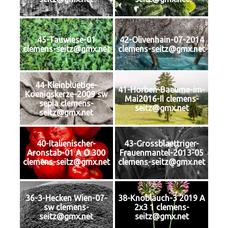
45-Tauwiese-01
42-Olivenhain-07-2014
clemens-seitz@gmx.net
clemens-seitz@gmx.net
44-Kleinbluetige-
41-Horben-Baeume-im-
Koenigskerze-2009 sw
Mai2016-II clemens-
sepia clemens-
seitz@gmx.net
seitz@gmx.net
40-Italienischer-
43-Grossblaettriger-
Aronstab-01 A O 300
Frauenmantel-2013-05
clemens-seitz@gmx.net
clemens-seitz@gmx.net
36-3-Hecken Wien-07-
38-Knoblauch-3 2019 A
sw clemens-
2x3 1 clemens-
seitz@gmx.net
seitz@gmx.net