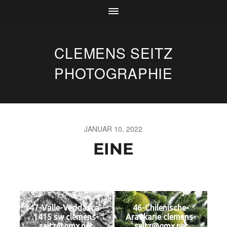
CLEMENS SEITZ
PHOTOGRAPHIE
JANUAR 10, 2022
EINE
47-Valle-Veddasca-
46-Chilenische-
1415 sw clemens-
Araukarie clemens-
seitz@gmx.net
seitz@gmx.net