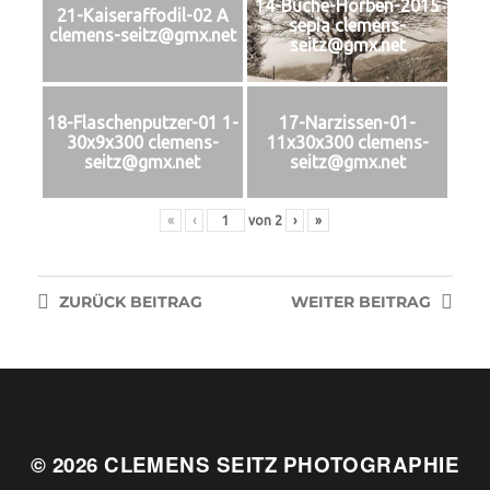
14-Buche-Horben-2015
21-Kaiseraffodil-02 A
sepia clemens-
clemens-seitz@gmx.net
seitz@gmx.net
18-Flaschenputzer-01 1-
17-Narzissen-01-
30x9x300 clemens-
11x30x300 clemens-
seitz@gmx.net
seitz@gmx.net
«
‹
von
2
›
»
ZURÜCK
BEITRAG
WEITER
BEITRAG
© 2026
CLEMENS SEITZ PHOTOGRAPHIE