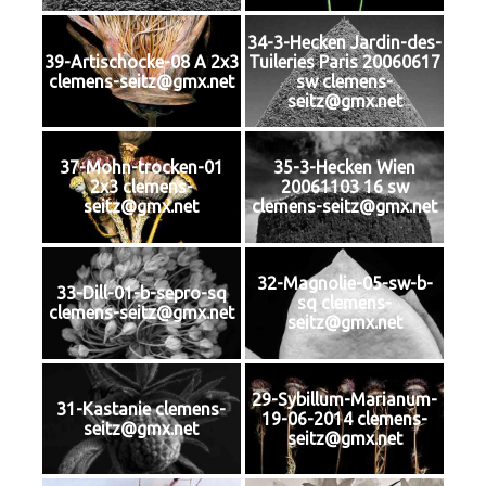
34-3-Hecken Jardin-des-
39-Artischocke-08 A 2x3
Tuileries Paris 20060617
clemens-seitz@gmx.net
sw clemens-
seitz@gmx.net
37-Mohn-trocken-01
35-3-Hecken Wien
2x3 clemens-
20061103 16 sw
seitz@gmx.net
clemens-seitz@gmx.net
32-Magnolie-05-sw-b-
33-Dill-01-b-sepro-sq
sq clemens-
clemens-seitz@gmx.net
seitz@gmx.net
29-Sybillum-Marianum-
31-Kastanie clemens-
19-06-2014 clemens-
seitz@gmx.net
seitz@gmx.net